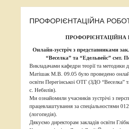
ПРОФОРІЄНТАЦІЙНА РОБО
ПРОФОРІЄНТАЦІЙНА РО
Онлайн-зустріч з представниками зак
“Веселка” та “Едельвейс” смт. П
Викладачами кафедри теорії та методики до
Матішак М.В. 09.05 було проведено онлай
освіти Перегінськоі ОТГ (ЗДО “Веселка” т
с. Небилів).
Ми ознайомили учасників зустрічі з перс
працевлаштування за спеціальностями 012 
(логопедія).
Дякуємо директорам закладів освіти Гліб