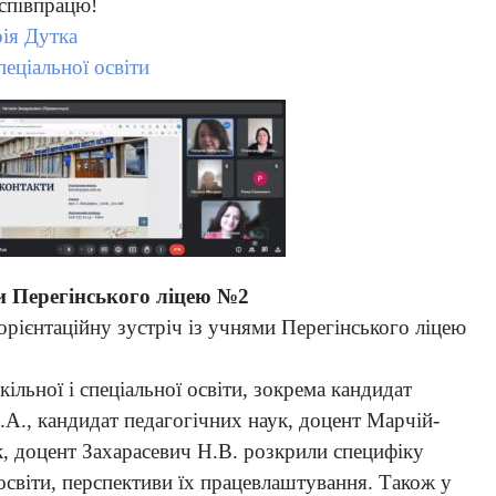
 співпрацю!
ія Дутка
пеціальної освіти
ми Перегінського ліцею №2
рієнтаційну зустріч із учнями Перегінського ліцею
ільної і спеціальної освіти, зокрема кандидат
.А., кандидат педагогічних наук, доцент Марчій-
, доцент Захарасевич Н.В. розкрили специфіку
 освіти, перспективи їх працевлаштування. Також у