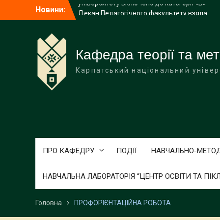
Перейти
Новини:
Декан Педагогічного факультету взяла
до
участь у діалоговій платформі
вмісту
«Університет – це люди»
КНУВС – у десятці найкращих ЗВО
України за результатами
Кафедра теорії та мет
акредитаційних експертиз Від
Карпатський національний універ
Пресслужба КНУВС / 20.06.2026
Усі фахові видання Карпатського
університету включено до категорії «Б»
ПРО КАФЕДРУ
ПОДІЇ
НАВЧАЛЬНО-МЕТО
НАВЧАЛЬНА ЛАБОРАТОРІЯ “ЦЕНТР ОСВІТИ ТА ПІК
Головна
ПРОФОРІЄНТАЦІЙНА РОБОТА