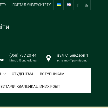
ТЕТУ
ПОРТАЛ УНІВЕРСИТЕТУ
Пункт
Пункт
меню
меню
іти
(068) 737 20 44
вул. С. Бандери 1
ktmdo@cnu.edu.ua
м. Івано-Франківськ
И
СТУДЕНТАМ
ВСТУПНИКАМ
ЗИТАРІЙ КВАЛІФІКАЦІЙНИХ РОБІТ