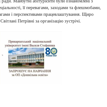
ї ради. Майбутні абітурієнти були ознайомлені з
іальності, її перевагами, заходами та флешмобами,
евагами і перспективами працевлаштування. Щиро
вітлані Петрівні за організацію зустрічі.