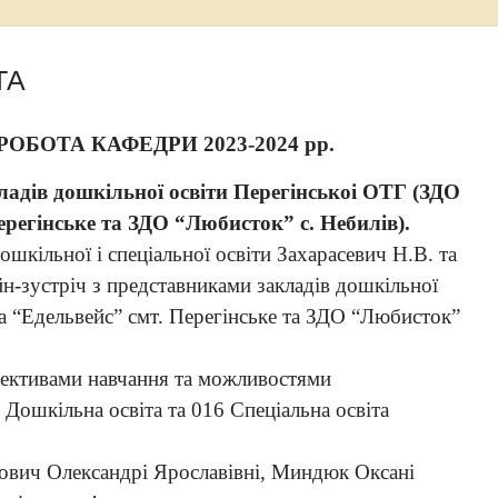
ТА
БОТА КАФЕДРИ 2023-2024 рр.
ладів дошкільної освіти Перегінськоі ОТГ (ЗДО
ерегінське та ЗДО “Любисток” с. Небилів).
шкільної і спеціальної освіти Захарасевич Н.В. та
н-зустріч з представниками закладів дошкільної
а “Едельвейс” смт. Перегінське та ЗДО “Любисток”
пективами навчання та можливостями
Дошкільна освіта та 016 Спеціальна освіта
кович Олександрі Ярославівні, Миндюк Оксані