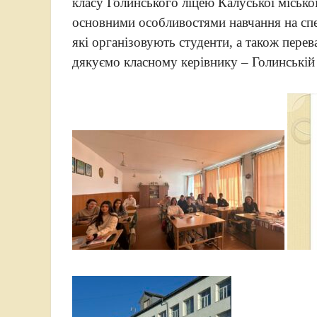
класу Голинського ліцею Калуської місько
основними особливостями навчання на спец
які організовують студенти, а також пер
дякуємо класному керівнику – Голинській С