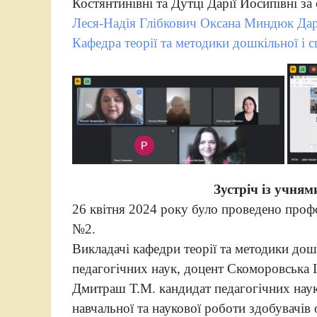
Костянтинівні та Дутці Дарії Йосипівні за
Леся-Надія Глібкович
Оксана Миндюк
Дар
Кафедра теорії та методики дошкільної і с
Зустріч із учня
26 квітня 2024 року було проведено профо
№2.
Викладачі кафедри теорії та методики дошк
педагогічних наук, доцент Скоморовська І
Дмитраш Т.М. кандидат педагогічних наук
навчальної та наукової роботи здобувачів