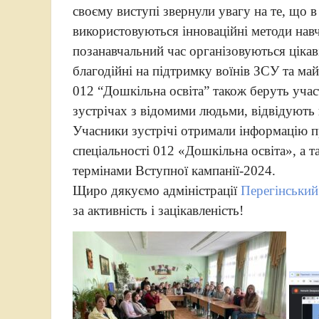
своєму виступі звернули увагу на те, що 
використовуються інноваційні методи навча
позанавчальний час організовуються цікаві
благодійні на підтримку воїнів ЗСУ та ма
012 “Дошкільна освіта” також беруть учас
зустрічах з відомими людьми, відвідують к
Учасники зустрічі отримали інформацію п
спеціальності 012 «Дошкільна освіта», а
термінами Вступної кампанії-2024.
Щиро дякуємо адміністрації
Перегінський
за активність і зацікавленість!