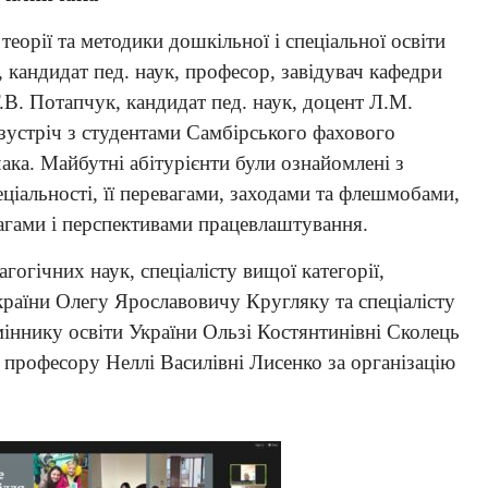
еорії та методики дошкільної і спеціальної освіти
, кандидат пед. наук, професор, завідувач кафедри
.В. Потапчук, кандидат пед. наук, доцент Л.М.
зустріч з студентами Самбірського фахового
ака. Майбутні абітурієнти були ознайомлені з
іальності, її перевагами, заходами та флешмобами,
вагами і перспективами працевлаштування.
гічних наук, спеціалісту вищої категорії,
країни Олегу Ярославовичу Кругляку та спеціалісту
дміннику освіти України Ользі Костянтинівні Сколець
, професору Неллі Василівні Лисенко за організацію