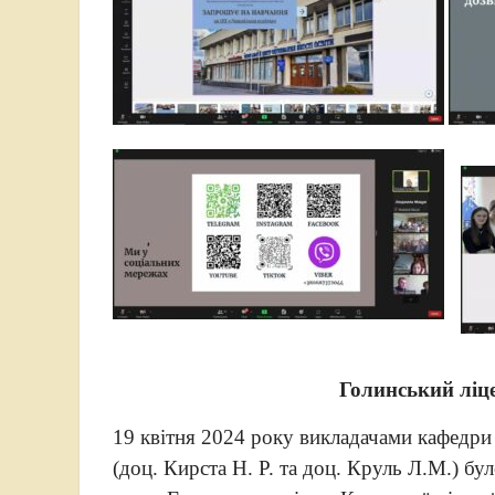
Голинський ліце
19 квітня 2024 року викладачами кафедри т
(доц. Кирста Н. Р. та доц. Круль Л.М.) б