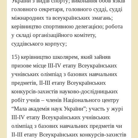
України з видів спорту; виконання обов’язків
головного секретаря, головного судді, судді
міжнародних та всеукраїнських змагань;
керівництво спортивною делегацією; робота
у складі організаційного комітету,
суддівського корпусу;
15) керівництво школярем, який зайняв
призове місце III-IV етапу Всеукраїнських
учнівських олімпіад з базових навчальних
предметів, II-III етапу Всеукраїнських
конкурсів-захистів науково-дослідницьких
робіт учнів – членів Національного центру
“Мала академія наук України”; участь у журі
III-IV етапу Всеукраїнських учнівських
олімпіад з базових навчальних предметів чи
II-III етапу Всеукраїнських конкурсів-захистів