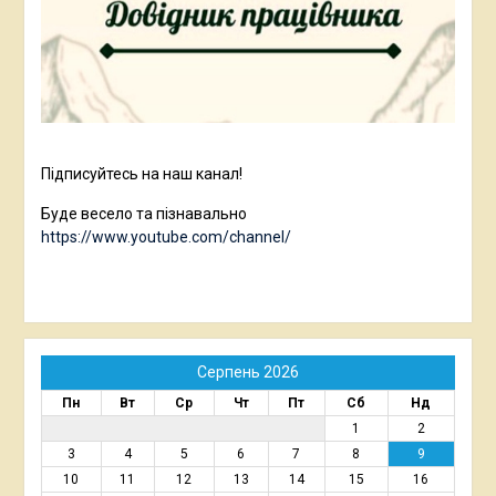
Підписуйтесь на наш канал!
Буде весело та пізнавально
https://www.youtube.com/channel/
Серпень 2026
Пн
Вт
Ср
Чт
Пт
Сб
Нд
1
2
3
4
5
6
7
8
9
10
11
12
13
14
15
16