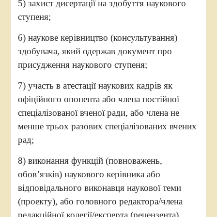
5) захист дисертації на здобуття наукового
ступеня;
6) наукове керівництво (консультування)
здобувача, який одержав документ про
присудження наукового ступеня;
7) участь в атестації наукових кадрів як
офіційного опонента або члена постійної
спеціалізованої вченої ради, або члена не
менше трьох разових спеціалізованих вчених
рад;
8) виконання функцій (повноважень,
обов’язків) наукового керівника або
відповідального виконавця наукової теми
(проекту), або головного редактора/члена
редакційної колегії/експерта (рецензента)