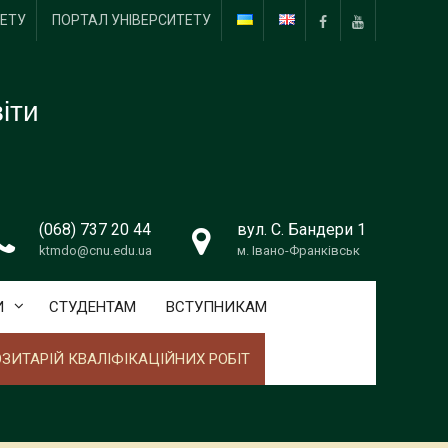
ТЕТУ
ПОРТАЛ УНІВЕРСИТЕТУ
Пункт
Пункт
меню
меню
іти
(068) 737 20 44
вул. С. Бандери 1
ktmdo@cnu.edu.ua
м. Івано-Франківськ
И
СТУДЕНТАМ
ВСТУПНИКАМ
ЗИТАРІЙ КВАЛІФІКАЦІЙНИХ РОБІТ