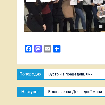
Facebook
Mastodon
Email
Поділитися
Навігація
Попередня
Попередня
Зустріч з працедавцями
записів
публікація:
Наступна
Наступна
Відзначення Дня рідної мови
публікація: