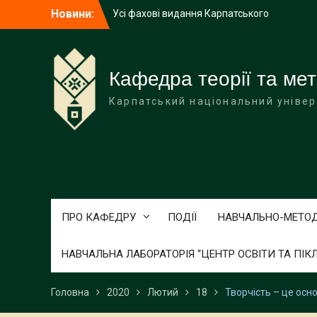
Перейти
Усі фахові видання Карпатського
Новини:
до
університету включено до категорії «Б»
вмісту
Декан Педагогічного факультету взяла
участь у діалоговій платформі
«Університет – це люди»
Кафедра теорії та мет
КНУВС – у десятці найкращих ЗВО
Карпатський національний універ
України за результатами
акредитаційних експертиз Від
Пресслужба КНУВС / 20.06.2026
ПРО КАФЕДРУ
ПОДІЇ
НАВЧАЛЬНО-МЕТО
НАВЧАЛЬНА ЛАБОРАТОРІЯ “ЦЕНТР ОСВІТИ ТА ПІК
Головна
2020
Лютий
18
Творчість – це осн