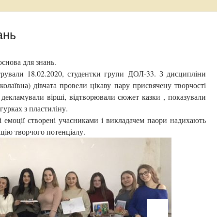
ань
основа для знань.
трували 18.02.2020, студентки групи ДОЛ-33. З дисципліни
олаївна) дівчата провели цікаву пару присвячену творчості
 декламували вірші, відтворювали сюжет казки , показували
гурках з пластиліну.
і емоції створені учасниками і викладачем паори надихають
ацію творчого потенціалу.