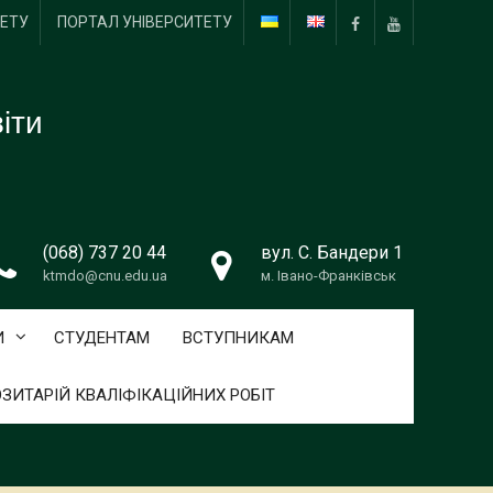
ТЕТУ
ПОРТАЛ УНІВЕРСИТЕТУ
Пункт
Пункт
меню
меню
іти
(068) 737 20 44
вул. С. Бандери 1
ktmdo@cnu.edu.ua
м. Івано-Франківськ
И
СТУДЕНТАМ
ВСТУПНИКАМ
ЗИТАРІЙ КВАЛІФІКАЦІЙНИХ РОБІТ