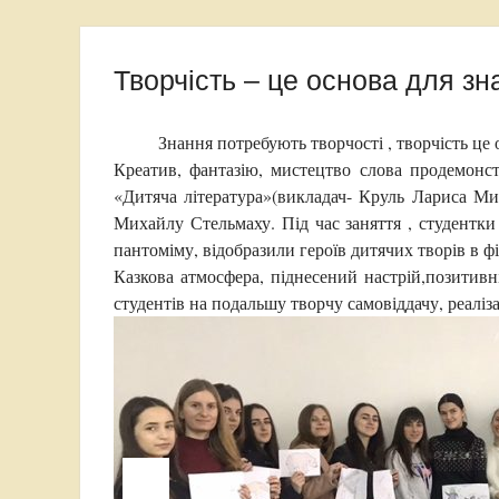
Творчість – це основа для зн
Знання потребують творчості , творчість це 
Креатив, фантазію, мистецтво слова продемонс
«Дитяча література»(викладач- Круль Лариса Мик
Михайлу Стельмаху. Під час заняття , студентки
пантоміму, відобразили героїв дитячих творів в фі
Казкова атмосфера, піднесений настрій,позитивн
студентів на подальшу творчу самовіддачу, реаліз