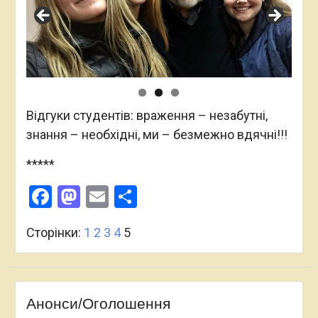
Відгуки студентів: враження – незабутні,
знання – необхідні, ми – безмежно вдячні!!!
*****
Facebook
Mastodon
Email
Поділитися
Сторінки:
1
2
3
4
5
Анонси/Оголошення